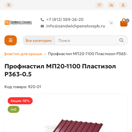
+7 (812) 389-26-20
0
info@sandwichpanelsvspb.ru
Все категории
рофнастил для крыши
Профнастил МП20-1100 Пластизол Р363-0.
Профнастил МП20-1100 Пластизол
Р363-0.5
Код товара: 920-01
Акция -18%
/м2