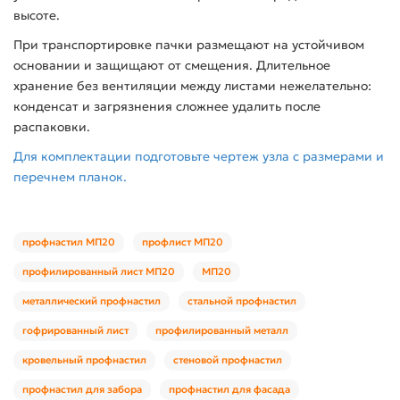
высоте.
При транспортировке пачки размещают на устойчивом
основании и защищают от смещения. Длительное
хранение без вентиляции между листами нежелательно:
конденсат и загрязнения сложнее удалить после
распаковки.
Для комплектации подготовьте чертеж узла с размерами и
перечнем планок.
профнастил МП20
профлист МП20
профилированный лист МП20
МП20
металлический профнастил
стальной профнастил
гофрированный лист
профилированный металл
кровельный профнастил
стеновой профнастил
профнастил для забора
профнастил для фасада