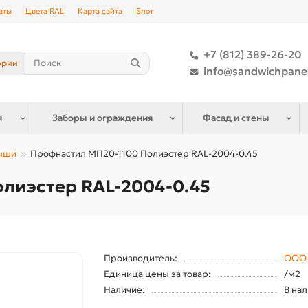
аты
Цвета RAL
Карта сайта
Блог
+7 (812) 389-26-20
ории
info@sandwichpane
я
Заборы и ограждения
Фасад и стены
рыши
Профнастил МП20-1100 Полиэстер RAL-2004-0.45
лиэстер RAL-2004-0.45
Производитель:
ООО 
Единица цены за товар:
/м2
Наличие:
В на