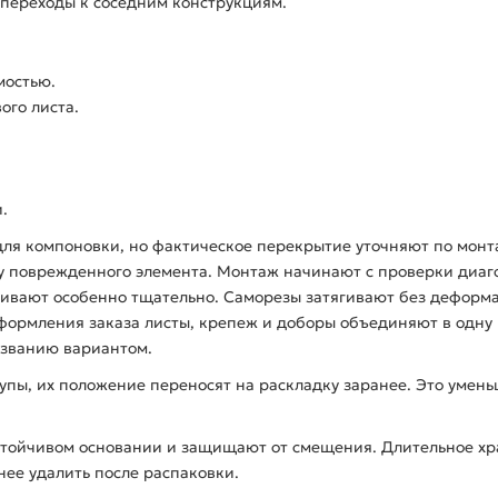
и переходы к соседним конструкциям.
мостью.
ого листа.
.
ля компоновки, но фактическое перекрытие уточняют по монт
у поврежденного элемента. Монтаж начинают с проверки диаго
внивают особенно тщательно. Саморезы затягивают без деформ
оформления заказа листы, крепеж и доборы объединяют в одну
азванию вариантом.
тупы, их положение переносят на раскладку заранее. Это умен
стойчивом основании и защищают от смещения. Длительное хр
нее удалить после распаковки.