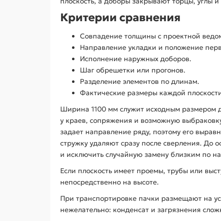
плоскость, а доборы закрывают торцы, углы 
Критерии сравнения
Совпадение толщины с проектной ведо
Направление укладки и положение перв
Исполнение наружных доборов.
Шаг обрешетки или прогонов.
Разделение элементов по длинам.
Фактические размеры каждой плоскости
Ширина 1100 мм служит исходным размером д
у краев, сопряжения и возможную выбраковк
задает направление ряду, поэтому его выра
стружку удаляют сразу после сверления. До 
и исключить случайную замену близким по н
Если плоскость имеет проемы, трубы или выс
непосредственно на высоте.
При транспортировке пачки размещают на у
нежелательно: конденсат и загрязнения слож