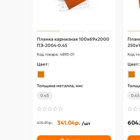
Планка карнизная 100х69х2000
План
ПЭ-2004-0.45
250х
4893-01
Цвет:
Цвет:
Толщина металла, мм:
Толщи
0.45
0.45
341.04р.
604.
415.91р.
/шт