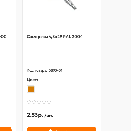
000
Саморезы 4,8х29 RAL 2004
Воронка 
Пластиз
RAL9010
6895-01
Цвет:
Цвет:
2.53р.
554.45
/шт.