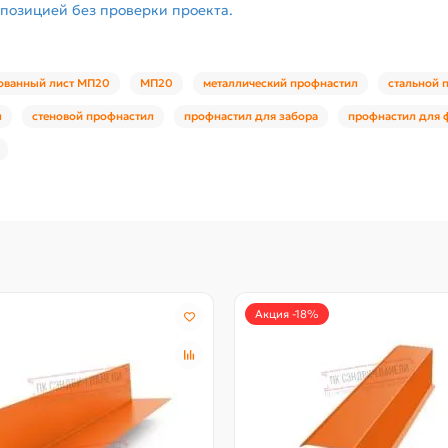
 позицией без проверки проекта.
ованный лист МП20
МП20
металлический профнастил
стальной 
л
стеновой профнастил
профнастил для забора
профнастил для 
Акция -18%