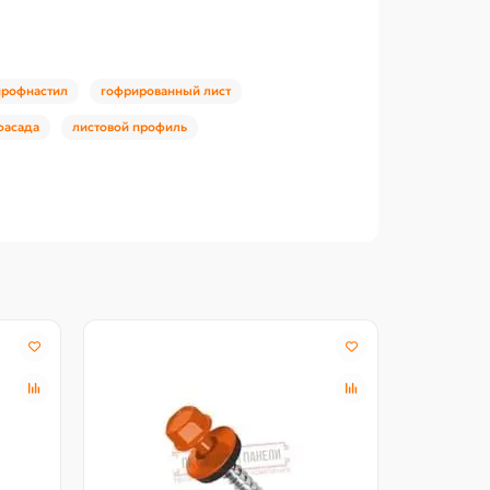
профнастил
гофрированный лист
фасада
листовой профиль
Северстал