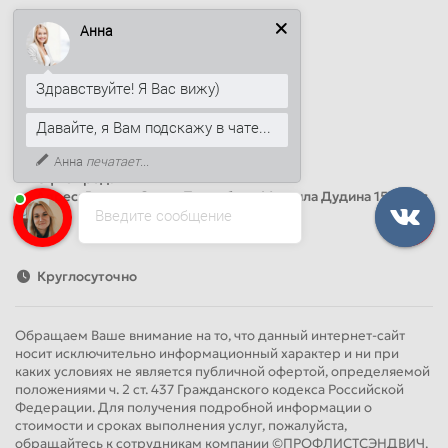
Наши контакты
Анна
+7 (812) 389-26-20
+7 (499) 444-14-71
Здравствуйте! Я Вас вижу)
info@sandwichpanelsvspb.ru
Давайте, я Вам подскажу в чате...
Наш адрес
Анна
печатает...
Офис продаж
Адрес: Россия, Санкт-Петербург, Михаила Дудина 15, офис
Введите сообщение
41
Круглосуточно
Обращаем Ваше внимание на то, что данный интернет-сайт
носит исключительно информационный характер и ни при
каких условиях не является публичной офертой, определяемой
положениями ч. 2 ст. 437 Гражданского кодекса Российской
Федерации. Для получения подробной информации о
стоимости и сроках выполнения услуг, пожалуйста,
обращайтесь к сотрудникам компании ©ПРОФЛИСТСЭНДВИЧ.