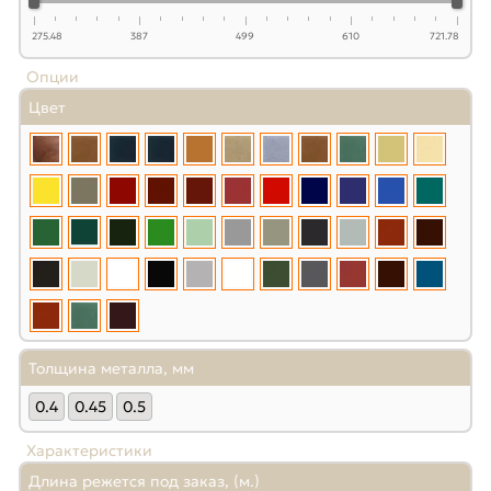
275.48
387
499
610
721.78
Опции
Цвет
Толщина металла, мм
0.4
0.45
0.5
Характеристики
Длина режется под заказ, (м.)