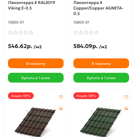
Ламонтерра X RAL8019
Ламонтерра X
Viking E-0.5
Copper/Copper AGNETA-
0.5
15830-01
15803-01
546.62р.
584.09р.
/м2
/м2
В корзину
В корзину
Купить в 1 клик
Купить в 1 клик
Акция -18%
Акция -18%