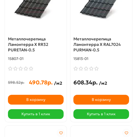
Металлочерепица
Металлочерепица
Ламонтерра X RR32
Ламонтерра X RAL7024
PURETAN-0.5
PURMAN-0.5
15807-01
15813-01
490.78р.
608.34р.
598.52р.
/м2
/м2
В корзину
В корзину
Купить в 1 клик
Купить в 1 клик