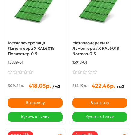
Металлочерепица
Металлочерепица
Ламонтерра X RAL6018
Ламонтерра X RAL6018
Полиэстер-0.5
Norman-0.5
15889-01
15918-01
418.05р.
422.46р.
509.81р.
515.19р.
/м2
/м2
В корзину
В корзину
Купить в 1 клик
Купить в 1 клик
Акция -18%
Акция -18%