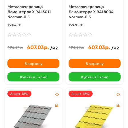
Металлочерепица
Металлочерепица
Ламонтерра X RAL3011
Ламонтерра X RAL8004
Norman-0.5
Norman-0.5
15914-01
15920-01
407.03р.
407.03р.
496.37р.
496.37р.
/м2
/м2
В корзину
В корзину
Купить в 1 клик
Купить в 1 клик
Акция -18%
Акция -18%