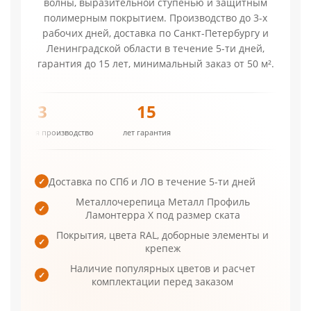
волны, выразительной ступенью и защитным
полимерным покрытием. Производство до 3-х
рабочих дней, доставка по Санкт-Петербургу и
Ленинградской области в течение 5-ти дней,
гарантия до 15 лет, минимальный заказ от 50 м².
296.81
3
15
р./м² цена от
рабочих дня производство
лет гарант
Доставка по СПб и ЛО в течение 5-ти дней
✓
Металлочерепица Металл Профиль
✓
Ламонтерра X под размер ската
Покрытия, цвета RAL, доборные элементы и
✓
крепеж
Наличие популярных цветов и расчет
✓
комплектации перед заказом