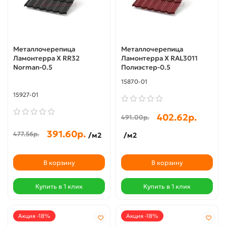
Металлочерепица
Металлочерепица
Ламонтерра X RR32
Ламонтерра X RAL3011
Norman-0.5
Полиэстер-0.5
15870-01
15927-01
402.62р.
491.00р.
391.60р.
477.56р.
/м2
/м2
В корзину
В корзину
Купить в 1 клик
Купить в 1 клик
Акция -18%
Акция -18%