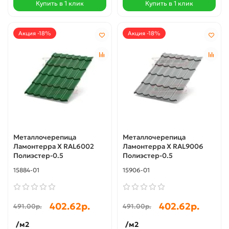
Купить в 1 клик
Купить в 1 клик
Акция -18%
Акция -18%
Металлочерепица
Металлочерепица
Ламонтерра X RAL6002
Ламонтерра X RAL9006
Полиэстер-0.5
Полиэстер-0.5
15884-01
15906-01
402.62р.
402.62р.
491.00р.
491.00р.
/м2
/м2