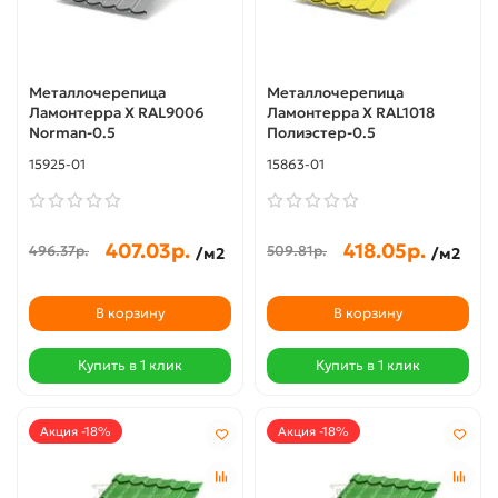
Металлочерепица
Металлочерепица
Ламонтерра X RAL9006
Ламонтерра X RAL1018
Norman-0.5
Полиэстер-0.5
15925-01
15863-01
407.03р.
418.05р.
496.37р.
509.81р.
/м2
/м2
В корзину
В корзину
Купить в 1 клик
Купить в 1 клик
Акция -18%
Акция -18%