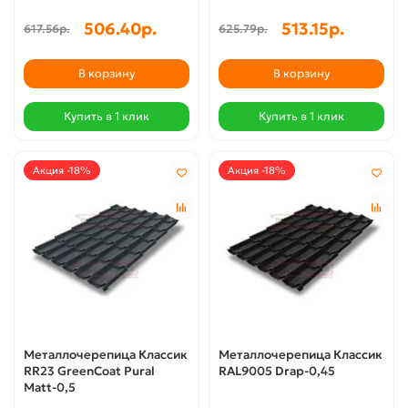
506.40р.
513.15р.
617.56р.
625.79р.
В корзину
В корзину
Купить в 1 клик
Купить в 1 клик
Акция -18%
Акция -18%
Металлочерепица Классик
Металлочерепица Классик
RR23 GreenCoat Pural
RAL9005 Drap-0,45
Matt-0,5