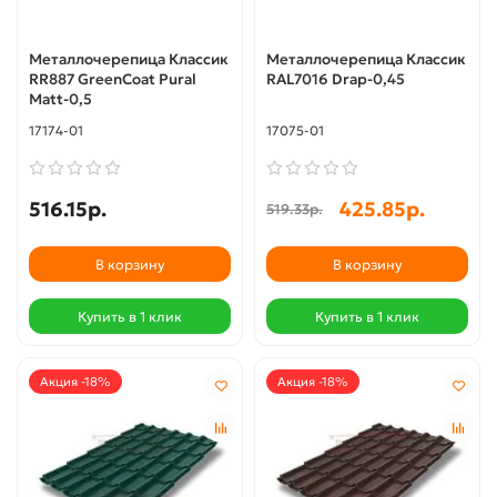
Металлочерепица Классик
Металлочерепица Классик
RR887 GreenCoat Pural
RAL7016 Drap-0,45
Matt-0,5
17174-01
17075-01
516.15р.
425.85р.
519.33р.
В корзину
В корзину
Купить в 1 клик
Купить в 1 клик
Акция -18%
Акция -18%