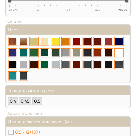
203.26
390
577
763
949.79
Опции
Цвет
Толщина металла, мм
0.4
0.45
0.5
Характеристики
Длина режется под заказ, (м.)
0,5 - 12
(107)