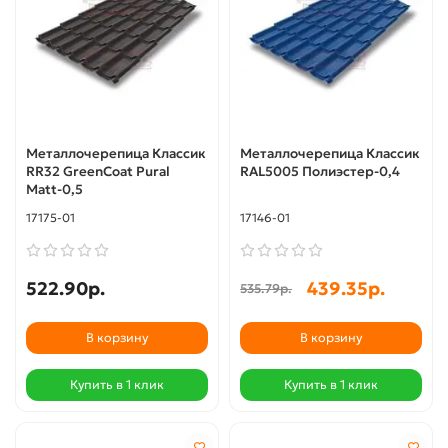
Металлочерепица Классик
Металлочерепица Классик
RR32 GreenCoat Pural
RAL5005 Полиэстер-0,4
Matt-0,5
17175-01
17146-01
522.90р.
439.35р.
535.79р.
В корзину
В корзину
Купить в 1 клик
Купить в 1 клик