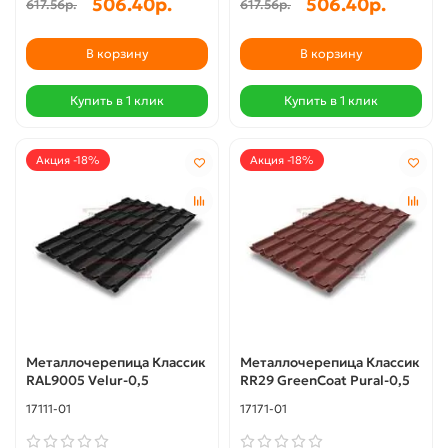
506.40р.
506.40р.
617.56р.
617.56р.
В корзину
В корзину
Купить в 1 клик
Купить в 1 клик
Акция -18%
Акция -18%
Металлочерепица Классик
Металлочерепица Классик
RAL9005 Velur-0,5
RR29 GreenCoat Pural-0,5
17111-01
17171-01