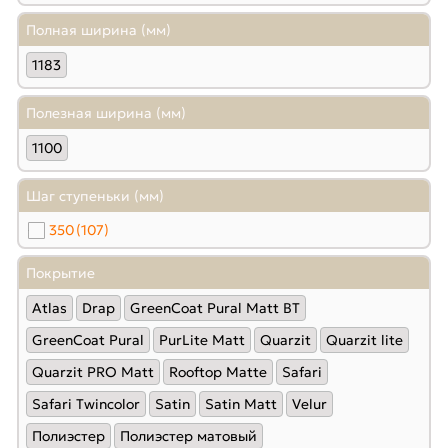
Полная ширина (мм)
1183
Полезная ширина (мм)
1100
Шаг ступеньки (мм)
350
(107)
Покрытие
Atlas
Drap
GreenCoat Pural Matt BT
GreenСoat Pural
PurLite Мatt
Quarzit
Quarzit lite
Quarzit PRO Matt
Rooftop Matte
Safari
Safari Twincolor
Satin
Satin Мatt
Velur
Полиэстер
Полиэстер матовый