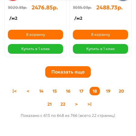
2476.85р.
2488.73р.
3020.55р.
3035.03р.
/м2
/м2
В корзину
В корзину
Купить в 1 клик
Купить в 1 клик
Показать еще
|<
<
14
15
16
17
18
19
20
21
22
>
>|
Показано с 613 по 648 из 766 (всего 22 страниц)