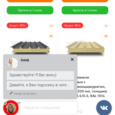
Купить в 1 клик
Купить в 1 клик
Акция -18%
Акция -18%
Анна
Здравствуйте! Я Вас вижу)
Сэндвич панели
Сэндвич панели
кровельные с
кровельные с
Давайте, я Вам подскажу в чате...
пенополиизоциануратом,
пенополиизоциануратом,
ширина 1000 мм, толщина
ширина 1200 мм, толщина
Анна
печатает...
180 мм, 0.5/0.5, RAL7024
200 мм, 0.5/0.5, RAL 1014
34849-01
33859-01
Введите сообщение