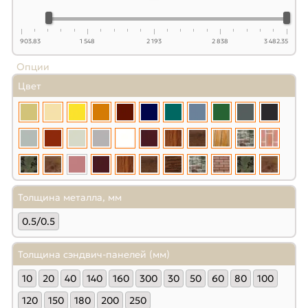
903.83
1 548
2 193
2 838
3 482.35
Опции
Цвет
Толщина металла, мм
0.5/0.5
Толщина сэндвич-панелей (мм)
10
20
40
140
160
300
30
50
60
80
100
120
150
180
200
250