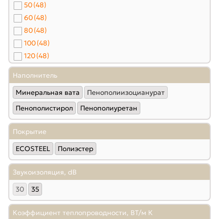
50
(48)
60
(48)
80
(48)
100
(48)
120
(48)
140
(46)
Наполнитель
150
(48)
Минеральная вата
Пенополиизоцианурат
160
(48)
180
(48)
Пенополистирол
Пенополиуретан
200
(48)
Покрытие
250
(48)
300
(48)
ECOSTEEL
Полиэстер
Звукоизоляция, dB
30
35
Коэффициент теплопроводности, ВТ/м К