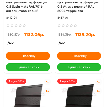
центральная перфорация
центральная перфорация
0,5 Satin Мatt RAL 7016
0,5 Atlas с пленкой RAL
антрацитово-серый
8004 терракота
8412-01
8437-01
1132.06р.
1135.20р.
1380.57р.
1384.39р.
/м2
/м2
В корзину
В корзину
Купить в 1 клик
Купить в 1 клик
Акция -18%
Акция -18%