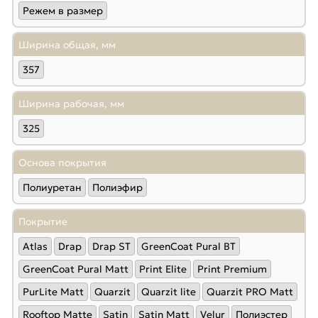
Режем в размер
Ширина общая, мм
357
Ширина рабочая, мм
325
Основа покрытия
Полиуретан
Полиэфир
Покрытие
Atlas
Drap
Drap ST
GreenCoat Pural BT
GreenCoat Pural Matt
Print Elite
Print Premium
PurLite Мatt
Quarzit
Quarzit lite
Quarzit PRO Matt
Rooftop Matte
Satin
Satin Мatt
Velur
Полиэстер