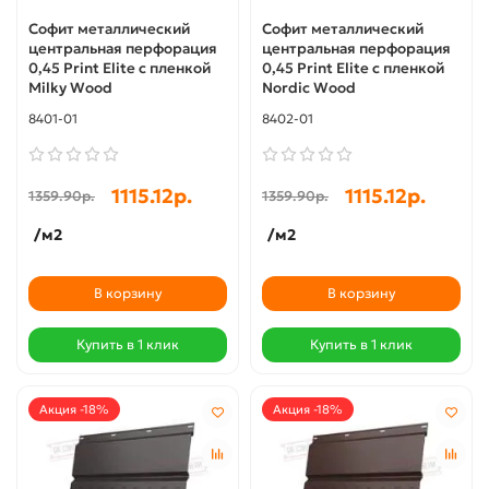
Софит металлический
Софит металлический
центральная перфорация
центральная перфорация
0,45 Print Elite с пленкой
0,45 Print Elite с пленкой
Milky Wood
Nordic Wood
8401-01
8402-01
1115.12р.
1115.12р.
1359.90р.
1359.90р.
/м2
/м2
В корзину
В корзину
Купить в 1 клик
Купить в 1 клик
Акция -18%
Акция -18%