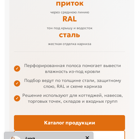
приток
через среднюю линию
RAL
тон под крышу и водосток
сталь
жесткая отделка карниза
Перфорированная полоса помогает вывести
✓
влажность из-под кровли
Подбор ведут по толщине стали, защитному
✓
слою, RAL и схеме карниза
Решение используют для коттеджей, навесов,
✓
торговых точек, складов и входных групп
Анна
Каталог продукции
Написать нам