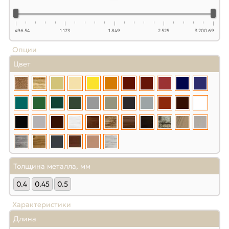
496.54
1 173
1 849
2 525
3 200.69
Опции
Цвет
Толщина металла, мм
0.4
0.45
0.5
Характеристики
Длина