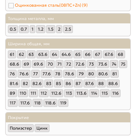
3.33
(2)
Оцинкованная сталь(08ПС+Zn)
(9)
592
(2)
3.34
(2)
599
(4)
Толщина металла, мм
3.61
(2)
606
(4)
3.64
(2)
0.5
0.7
1
1.2
1.5
2
2.5
613
(2)
3.74
(2)
649
(2)
3.75
(2)
Ширина общая, мм
658
(4)
4
(2)
61
62
63
63.6
64
64.6
65
66
67
67.6
68
667
(6)
4.02
(2)
694
(2)
68.6
69
69.6
70
71
72
72.6
73
73.6
74
75
4.13
(2)
709
(2)
76
76.6
77
77.6
78
78.6
79
80
80.6
81
4.17
(2)
719
(2)
4.55
(2)
81.6
82
82.6
83
85
86
87
87.6
88
88.6
741
(2)
4.98
(2)
89
110
111
112
112.6
113
113.6
114
115
116
758
(2)
5
(2)
769
(2)
117
117.6
118
118.6
119
5.03
(2)
787
(2)
6.23
(2)
Покрытие
800
(6)
6.66
(2)
826
(4)
Полиэстер
Цинк
8.33
(2)
855
(2)