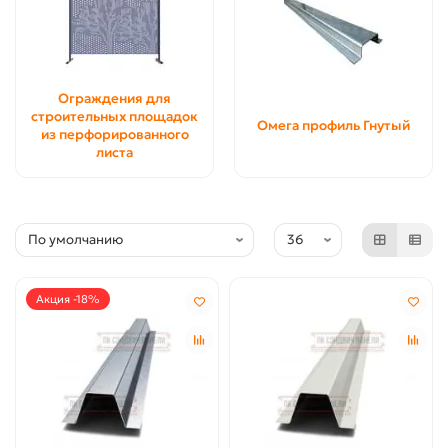
1408
(4)
1515
(2)
1538
(2)
1587
(4)
Ограждения для
строительных площадок
1786
(2)
Омега профиль Гнутый
из перфорированного
1852
(4)
листа
1961
(4)
2174
(4)
2564
(2)
3030
(2)
Акция -18%