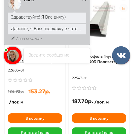
Здравствуйте! Я Вас вижу)
Давайте, я Вам подскажу в чате...
Анна
печатает...
Введите сообщение
Омега профиль Гнутый 80-
Омега профиль Гнутый 28-
1.2 RAL9003 Полиэстер
2.5 RAL9003 Полиэстер
22603-01
22543-01
153.27р.
186.92р.
187.70р.
/пог. м
/пог. м
В корзину
В корзину
Купить в 1 клик
Купить в 1 клик