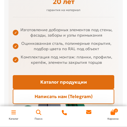
20 лет
гарантия на материал
Изготовление доборных элементов под стены,
✓
фасады, заборы и узлы примыкания
Оцинкованная сталь, полимерные покрытия,
✓
подбор цвета по RAL под объект
Комплектация под монтаж: планки, профили,
✓
крепёж, элементы закрытия торцов
Каталог продукции
Написать нам (Telegram)
0
Под размер узла и цвет объекта
Каталог
Поиск
Корзина