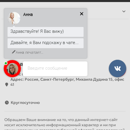
Информация
Анна
Наши контакты
Здравствуйте! Я Вас вижу)
+7 (812) 389-26-20
Давайте, я Вам подскажу в чате...
+7 (499) 444-14-71
info@sandwichpanelsvspb.ru
Анна
печатает...
Наш адрес
Введите сообщение
Офис продаж
Адрес: Россия, Санкт-Петербург, Михаила Дудина 15, офис
41
Круглосуточно
Обращаем Ваше внимание на то, что данный интернет-сайт
носит исключительно информационный характер и ни при