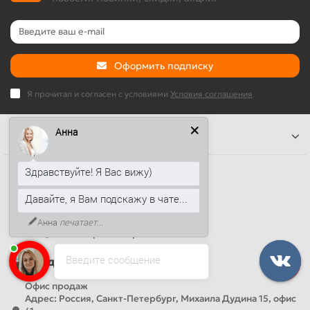
Оформить подписку
Я прочитал и согласен с условиями
Условия соглашения
Анна
Информация
Здравствуйте! Я Вас вижу)
Наши контакты
+7 (812) 389-26-20
Давайте, я Вам подскажу в чате...
+7 (499) 444-14-71
Анна
печатает...
info@sandwichpanelsvspb.ru
Введите сообщение
Наш адрес
Офис продаж
Адрес: Россия, Санкт-Петербург, Михаила Дудина 15, офис