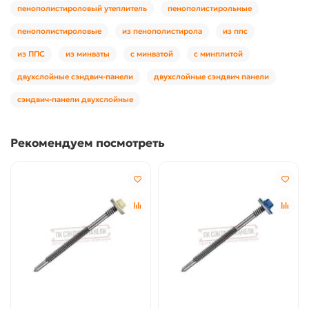
пенополистироловый утеплитель
пенополистирольные
пенополистироловые
из пенополистирола
из ппс
из ППС
из минваты
с минватой
с минплитой
двухслойные сэндвич-панели
двухслойные сэндвич панели
сэндвич-панели двухслойные
Рекомендуем посмотреть