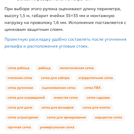
При выборе этого рулона оценивают длину периметра,
высоту 1,5 м, габарит ячейки 35×35 мм и монтажную
нагрузку на проволоку 1,6 мм. Исполнение поставляется с
цинковым защитным слоем.
Проектную раскладку удобно составлять после уточнения
рельефа и расположения угловых стоек.
сетка рабица
рабица
металлическая сетка
плетеная сетка
сетка для забора
оградительная сетка
сетка рулонная
оцинкованная сетка
сетка ПВХ
сетка для ограждений
ячеистая сетка
сетка садовая
сетка для дачи
сетка для вольеров
сетка для клеток
сетка штукатурная
сетка для армирования
недорогая сетка
прочная сетка
универсальная сетка