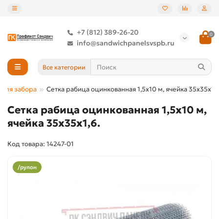
+7 (812) 389-26-20
0
info@sandwichpanelsvspb.ru
Все категории
 для забора
Сетка рабица оцинкованная 1,5x10 м, ячейка 35x35x1,6
Сетка рабица оцинкованная 1,5x10 м,
ячейка 35x35x1,6.
Код товара: 14247-01
/рулон