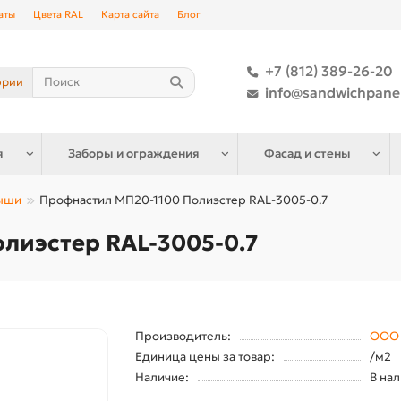
аты
Цвета RAL
Карта сайта
Блог
+7 (812) 389-26-20
ории
info@sandwichpane
я
Заборы и ограждения
Фасад и стены
рыши
Профнастил МП20-1100 Полиэстер RAL-3005-0.7
лиэстер RAL-3005-0.7
Производитель:
ООО 
Единица цены за товар:
/м2
Наличие:
В на