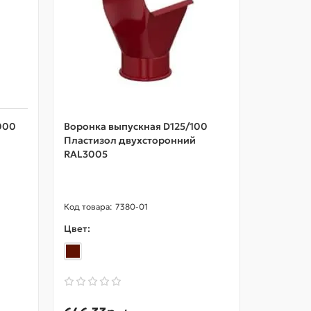
000
Воронка выпускная D125/100
Желоб ан
Пластизол двухсторонний
RAL 3005
RAL3005
7380-01
Цвет:
Цвет: