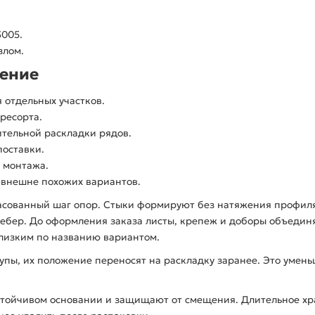
3005.
злом.
нение
 отдельных участков.
ресорта.
тельной раскладки рядов.
оставки.
 монтажа.
 внешне похожих вариантов.
асованный шаг опор. Стыки формируют без натяжения профиля
 ребер. До оформления заказа листы, крепеж и доборы объедин
лизким по названию вариантом.
тупы, их положение переносят на раскладку заранее. Это умен
стойчивом основании и защищают от смещения. Длительное хр