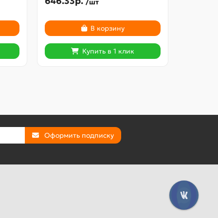
646.33р.
336.26
/шт
В корзину
Купить в 1 клик
Оформить подписку