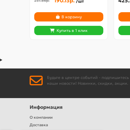
190.13р.
425.
231.86р.
/шт
В корзину
Купить в 1 клик
Будьте в центре событий - подпишитесь
наши новости! Новинки, скидки, акции.
Информация
О компании
Доставка