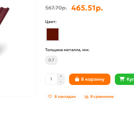
465.51р.
567.70р.
Цвет:
Толщина металла, мм:
0.7
Куп
В корзину
В закладки
В сравнение