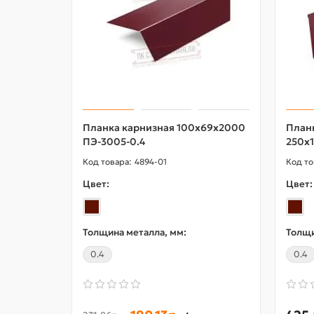
Планка карнизная 100х69х2000
План
ПЭ-3005-0.4
250х
4894-01
Цвет:
Цвет:
Толщина металла, мм:
Толщи
0.4
0.4