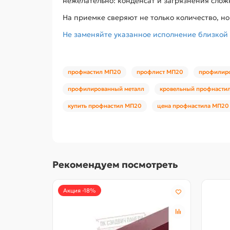
нежелательно: конденсат и загрязнения слож
На приемке сверяют не только количество, н
Не заменяйте указанное исполнение близкой
профнастил МП20
профлист МП20
профилир
профилированный металл
кровельный профнасти
купить профнастил МП20
цена профнастила МП20
Рекомендуем посмотреть
Акция -18%