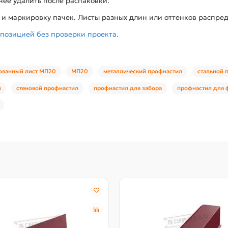
нее удалить после распаковки.
о и маркировку пачек. Листы разных длин или оттенков распред
 позицией без проверки проекта.
ованный лист МП20
МП20
металлический профнастил
стальной 
л
стеновой профнастил
профнастил для забора
профнастил для 