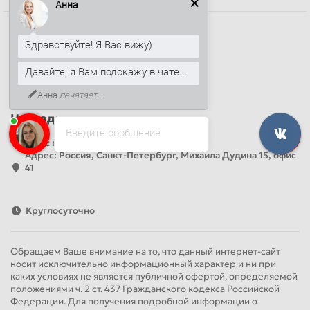
Анна
Наши контакты
Здравствуйте! Я Вас вижу)
+7 (812) 389-26-20
Давайте, я Вам подскажу в чате...
+7 (499) 444-14-71
info@sandwichpanelsvspb.ru
Анна
печатает...
Наш адрес
Введите сообщение
Офис продаж
Адрес: Россия, Санкт-Петербург, Михаила Дудина 15, офис
41
Круглосуточно
Обращаем Ваше внимание на то, что данный интернет-сайт
носит исключительно информационный характер и ни при
каких условиях не является публичной офертой, определяемой
положениями ч. 2 ст. 437 Гражданского кодекса Российской
Федерации. Для получения подробной информации о