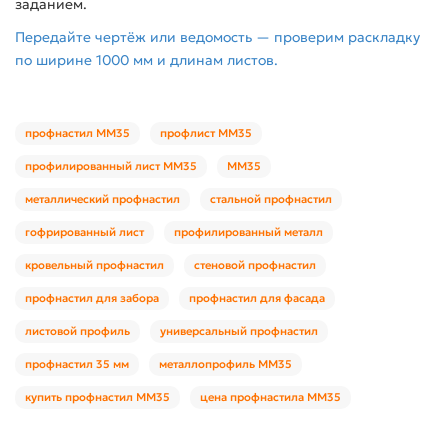
заданием.
Передайте чертёж или ведомость — проверим раскладку
по ширине 1000 мм и длинам листов.
профнастил ММ35
профлист ММ35
профилированный лист ММ35
ММ35
металлический профнастил
стальной профнастил
гофрированный лист
профилированный металл
кровельный профнастил
стеновой профнастил
профнастил для забора
профнастил для фасада
листовой профиль
универсальный профнастил
профнастил 35 мм
металлопрофиль ММ35
купить профнастил ММ35
цена профнастила ММ35