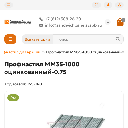
+7 (812) 389-26-20
0
info@sandwichpanelsvspb.ru
Все категории
офнастил для крыши
Профнастил ММ35-1000 оцинкованный-0.7
Профнастил ММ35-1000
оцинкованный-0.75
Код товара: 14528-01
/м2