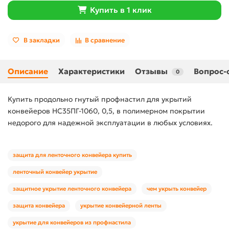
Купить в 1 клик
В закладки
В сравнение
Описание
Характеристики
Отзывы
Вопрос-
0
Купить продольно гнутый профнастил для укрытий
конвейеров НС35ПГ-1060, 0,5, в полимерном покрытии
недорого для надежной эксплуатации в любых условиях.
защита для ленточного конвейера купить
ленточный конвейер укрытие
защитное укрытие ленточного конвейера
чем укрыть конвейер
защита конвейера
укрытие конвейерной ленты
укрытие для конвейеров из профнастила