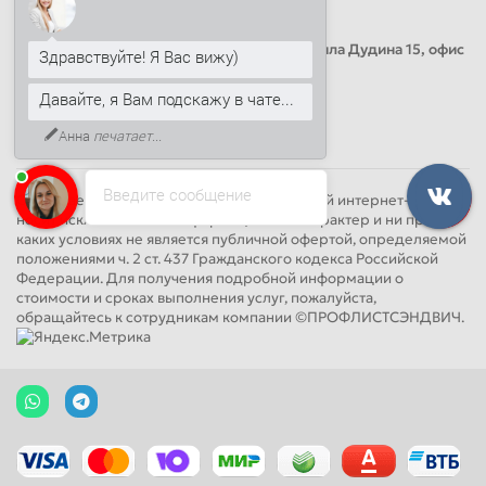
Офис продаж
Адрес: Россия, Санкт-Петербург, Михаила Дудина 15, офис
Здравствуйте! Я Вас вижу)
41
Давайте, я Вам подскажу в чате...
Анна
печатает...
Круглосуточно
Введите сообщение
Обращаем Ваше внимание на то, что данный интернет-сайт
носит исключительно информационный характер и ни при
каких условиях не является публичной офертой, определяемой
положениями ч. 2 ст. 437 Гражданского кодекса Российской
Федерации. Для получения подробной информации о
стоимости и сроках выполнения услуг, пожалуйста,
обращайтесь к сотрудникам компании ©ПРОФЛИСТСЭНДВИЧ.