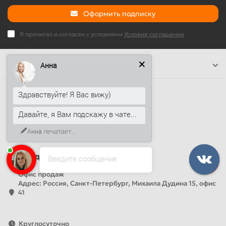
Оформить подписку
Я прочитал и согласен с условиями
Условия соглашения
Информация
Анна
Наши контакты
Здравствуйте! Я Вас вижу)
+7 (812) 389-26-20
Давайте, я Вам подскажу в чате...
+7 (499) 444-14-71
Анна
печатает...
info@sandwichpanelsvspb.ru
Наш адрес
Введите сообщение
Офис продаж
Адрес: Россия, Санкт-Петербург, Михаила Дудина 15, офис
41
Круглосуточно