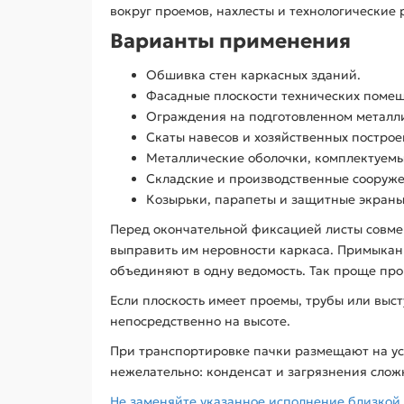
вокруг проемов, нахлесты и технологические 
Варианты применения
Обшивка стен каркасных зданий.
Фасадные плоскости технических поме
Ограждения на подготовленном металли
Скаты навесов и хозяйственных построе
Металлические оболочки, комплектуемы
Складские и производственные сооруже
Козырьки, парапеты и защитные экраны
Перед окончательной фиксацией листы совме
выправить им неровности каркаса. Примыкани
объединяют в одну ведомость. Так проще пр
Если плоскость имеет проемы, трубы или выс
непосредственно на высоте.
При транспортировке пачки размещают на у
нежелательно: конденсат и загрязнения слож
Не заменяйте указанное исполнение близкой