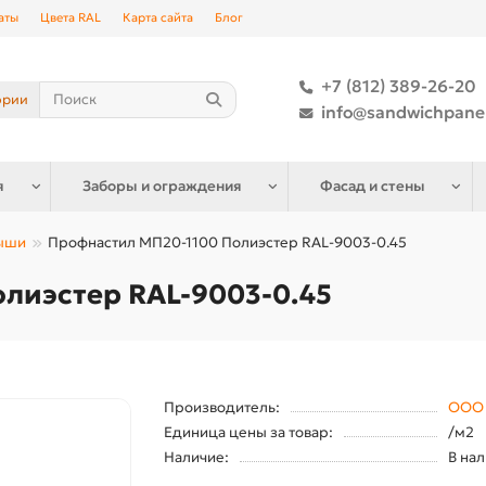
аты
Цвета RAL
Карта сайта
Блог
+7 (812) 389-26-20
ории
info@sandwichpane
я
Заборы и ограждения
Фасад и стены
рыши
Профнастил МП20-1100 Полиэстер RAL-9003-0.45
лиэстер RAL-9003-0.45
Производитель:
ООО 
Единица цены за товар:
/м2
Наличие:
В на