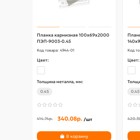
Планка карнизная 100х69х2000
План
ПЭП-9003-0.45
140х
4944-01
Цвет:
Цвет:
Толщина металла, мм:
Толщи
0.45
0.45
340.08р.
414.74р.
420.3
/шт
В корзину