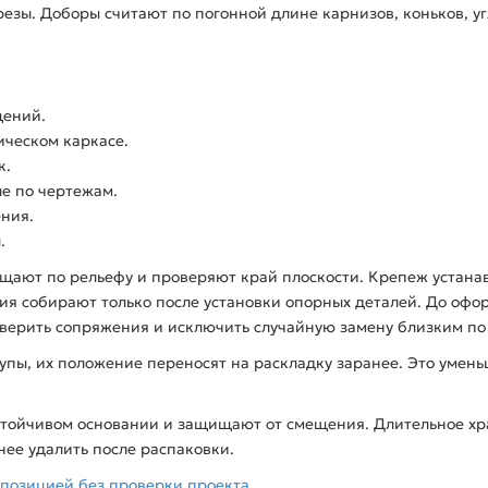
резы. Доборы считают по погонной длине карнизов, коньков, у
щений.
ческом каркасе.
к.
е по чертежам.
ния.
.
щают по рельефу и проверяют край плоскости. Крепеж устанав
я собирают только после установки опорных деталей. До офо
оверить сопряжения и исключить случайную замену близким по
тупы, их положение переносят на раскладку заранее. Это умен
стойчивом основании и защищают от смещения. Длительное хр
нее удалить после распаковки.
 позицией без проверки проекта.