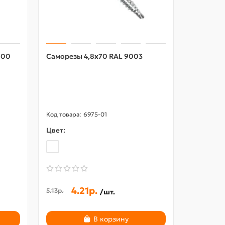
000
Саморезы 4,8х70 RAL 9003
Воронка 
Пластиз
RAL9010
6975-01
Цвет:
Цвет:
4.21р.
534.79
5.13р.
/шт.
В корзину