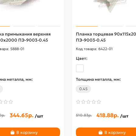
ка примыкания верхняя
Планка торцевая 90х115х2
90х2000 ПЭ-9003-0.45
ПЭ-9003-0.45
5888-01
6422-01
Цвет:
на металла, мм:
Толщина металла, мм:
0.45
344.65р.
418.88р.
0р.
510.83р.
/шт
/шт
В корзину
В корзину