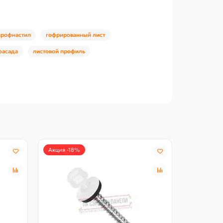
профнастил
гофрированный лист
фасада
листовой профиль
Акция -18%
Северстал