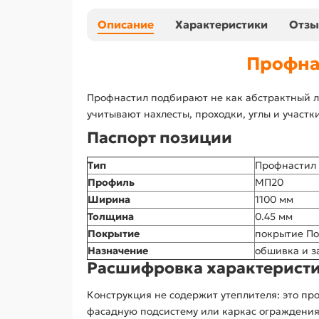
Описание
Характеристики
Отз
Профна
Профнастил подбирают не как абстрактный ли
учитывают нахлесты, проходки, углы и участки
Паспорт позиции
Тип
Профнастил
Профиль
МП20
Ширина
1100 мм
Толщина
0.45 мм
Покрытие
покрытие По
Назначение
обшивка и з
Расшифровка характерист
Конструкция не содержит утеплителя: это про
фасадную подсистему или каркас ограждения.