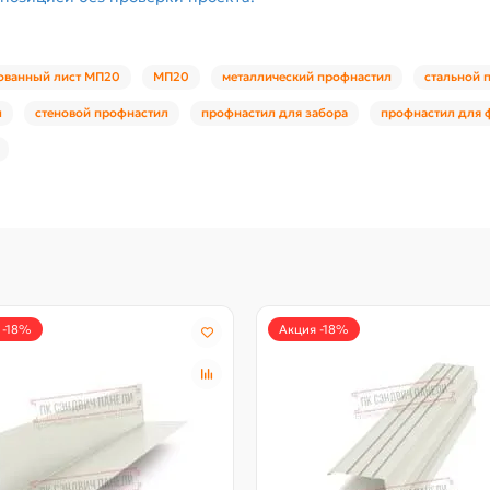
ованный лист МП20
МП20
металлический профнастил
стальной 
л
стеновой профнастил
профнастил для забора
профнастил для 
 -18%
Акция -18%