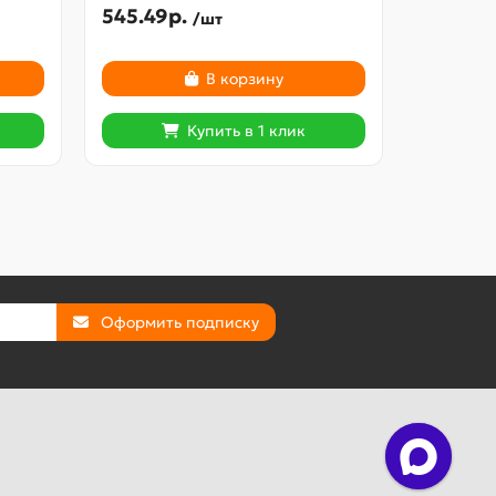
545.49р.
312.10р
/шт
В корзину
Купить в 1 клик
Оформить подписку