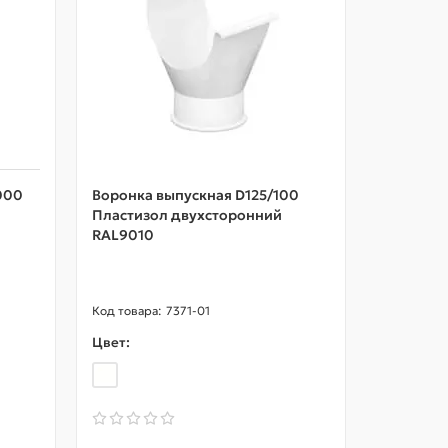
000
Воронка выпускная D125/100
Труба ПВ
Пластизол двухсторонний
RAL9010
7371-01
Цвет:
Цвет: