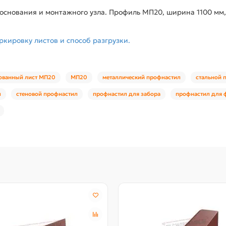
снования и монтажного узла. Профиль МП20, ширина 1100 мм,
ркировку листов и способ разгрузки.
ованный лист МП20
МП20
металлический профнастил
стальной 
л
стеновой профнастил
профнастил для забора
профнастил для 