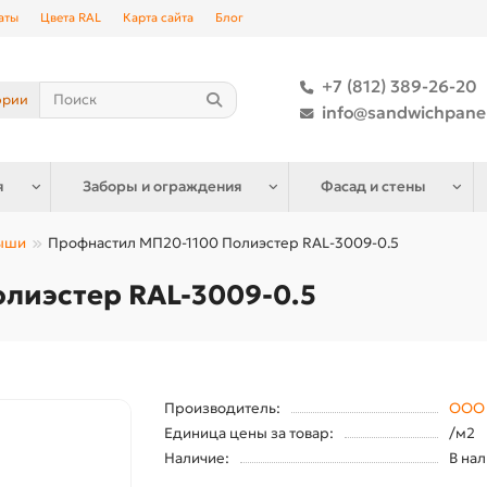
аты
Цвета RAL
Карта сайта
Блог
+7 (812) 389-26-20
ории
info@sandwichpane
я
Заборы и ограждения
Фасад и стены
рыши
Профнастил МП20-1100 Полиэстер RAL-3009-0.5
лиэстер RAL-3009-0.5
Производитель:
ООО 
Единица цены за товар:
/м2
Наличие:
В на