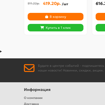
419.20р.
616.
511.22р.
/шт
В корзину
Купить в 1 клик
Будьте в центре событий - подпишитесь
наши новости! Новинки, скидки, акции.
Информация
О компании
Доставка