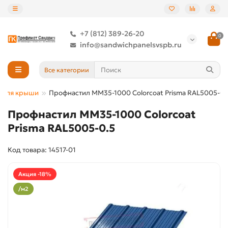
+7 (812) 389-26-20
0
info@sandwichpanelsvspb.ru
Все категории
 для крыши
Профнастил ММ35-1000 Colorcoat Prisma RAL5005-0.
Профнастил ММ35-1000 Colorcoat
Prisma RAL5005-0.5
Код товара: 14517-01
Акция -18%
/м2