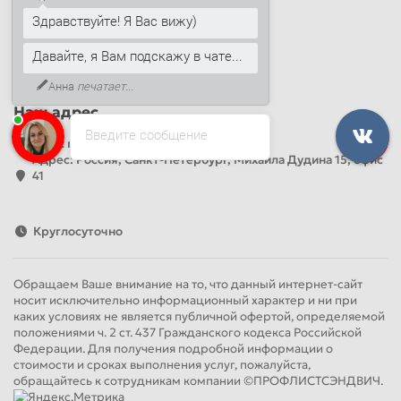
Здравствуйте! Я Вас вижу)
+7 (812) 389-26-20
+7 (499) 444-14-71
Давайте, я Вам подскажу в чате...
info@sandwichpanelsvspb.ru
Анна
печатает...
Наш адрес
Введите сообщение
Офис продаж
Адрес: Россия, Санкт-Петербург, Михаила Дудина 15, офис
41
Круглосуточно
Обращаем Ваше внимание на то, что данный интернет-сайт
носит исключительно информационный характер и ни при
каких условиях не является публичной офертой, определяемой
положениями ч. 2 ст. 437 Гражданского кодекса Российской
Федерации. Для получения подробной информации о
стоимости и сроках выполнения услуг, пожалуйста,
обращайтесь к сотрудникам компании ©ПРОФЛИСТСЭНДВИЧ.