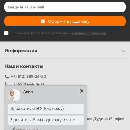
Оформить подписку
Я прочитал и согласен с условиями
Условия соглашения
Информация
Наши контакты
+7 (812) 389-26-20
+7 (499) 444-14-71
Анна
info@sandwichpanelsvspb.ru
Наш адрес
Здравствуйте! Я Вас вижу)
Офис продаж
Адрес: Россия, Санкт-Петербург, Михаила Дудина 15, офис
Давайте, я Вам подскажу в чате...
41
Анна
печатает...