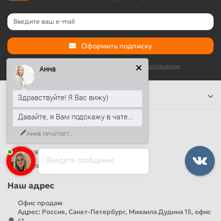
Оформить подписку
Я прочитал и согласен с условиями
Условия соглашения
Анна
Информация
Здравствуйте! Я Вас вижу)
Давайте, я Вам подскажу в чате...
Наши контакты
Анна
печатает...
+7 (812) 389-26-20
+7 (499) 444-14-71
Введите сообщение
info@sandwichpanelsvspb.ru
Наш адрес
Офис продаж
Адрес: Россия, Санкт-Петербург, Михаила Дудина 15, офис
41