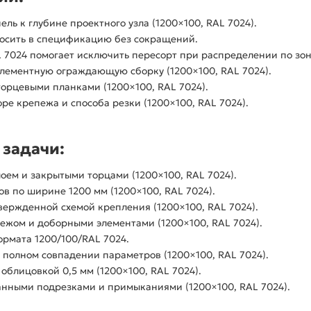
ль к глубине проектного узла (1200×100, RAL 7024).
носить в спецификацию без сокращений.
L 7024 помогает исключить пересорт при распределении по зо
лементную ограждающую сборку (1200×100, RAL 7024).
торцевыми планками (1200×100, RAL 7024).
ре крепежа и способа резки (1200×100, RAL 7024).
задачи:
оем и закрытыми торцами (1200×100, RAL 7024).
ов по ширине 1200 мм (1200×100, RAL 7024).
вержденной схемой крепления (1200×100, RAL 7024).
ежом и доборными элементами (1200×100, RAL 7024).
ормата 1200/100/RAL 7024.
полном совпадении параметров (1200×100, RAL 7024).
блицовкой 0,5 мм (1200×100, RAL 7024).
танными подрезками и примыканиями (1200×100, RAL 7024).