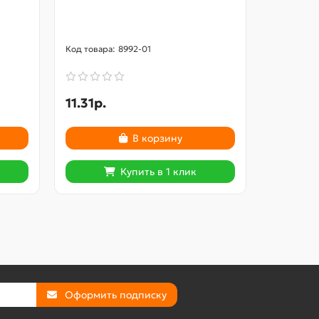
8992-01
11.31р.
2
2.96р.
В корзину
Купить в 1 клик
Оформить подписку