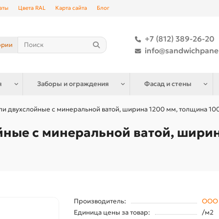
аты
Цвета RAL
Карта сайта
Блог
+7 (812) 389-26-20
ории
info@sandwichpane
я
Заборы и ограждения
Фасад и стены
и двухслойные с минеральной ватой, ширина 1200 мм, толщина 100
ные с минеральной ватой, ширин
Производитель:
ООО 
Единица цены за товар:
/м2