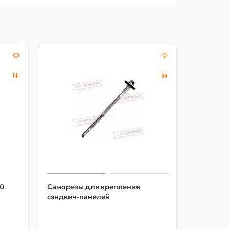
Акция -18
00
Саморезы для крепления
Шайба уп
сэндвич-панелей