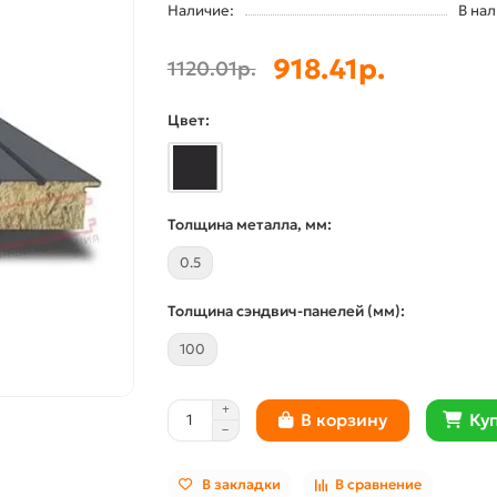
Наличие:
В на
918.41р.
1120.01р.
Цвет:
Толщина металла, мм:
0.5
Толщина сэндвич-панелей (мм):
100
Куп
В корзину
В закладки
В сравнение