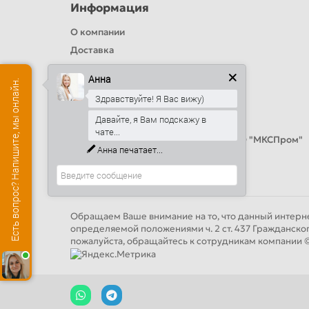
Информация
О компании
Доставка
Политика безопасности
Анна
Есть вопрос? Напишите, мы онлайн.
Условия соглашения
Здравствуйте! Я Вас вижу)
Цвета RAL
Давайте, я Вам подскажу в
Оплата
чате...
Калькулятор сэндвич панелей от ООО "МКСПром"
Анна
печатает...
Контакты и адреса
Обращаем Ваше внимание на то, что данный интерне
определяемой положениями ч. 2 ст. 437 Гражданско
пожалуйста, обращайтесь к сотрудникам компан