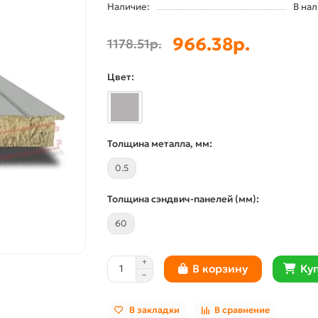
Наличие:
В на
966.38р.
1178.51р.
Цвет:
Толщина металла, мм:
0.5
Толщина сэндвич-панелей (мм):
60
Куп
В корзину
В закладки
В сравнение