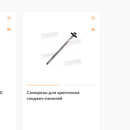
Акция -18
00
Саморезы для крепления
Шайба уп
сэндвич-панелей