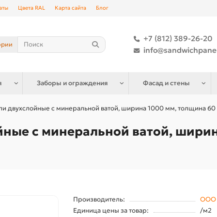
аты
Цвета RAL
Карта сайта
Блог
+7 (812) 389-26-20
ории
info@sandwichpane
я
Заборы и ограждения
Фасад и стены
и двухслойные с минеральной ватой, ширина 1000 мм, толщина 60 
ные с минеральной ватой, ширин
Производитель:
ООО 
Единица цены за товар:
/м2